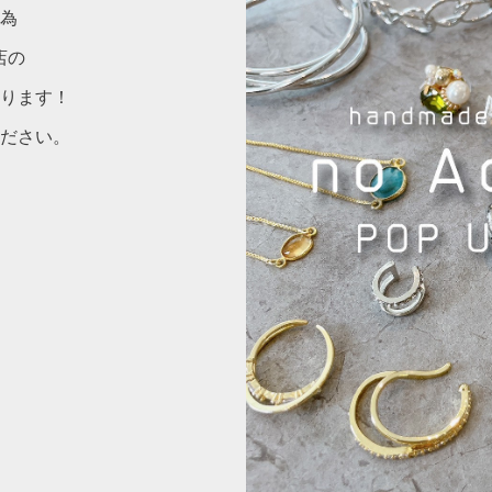
の為
店の
ります！
ださい。